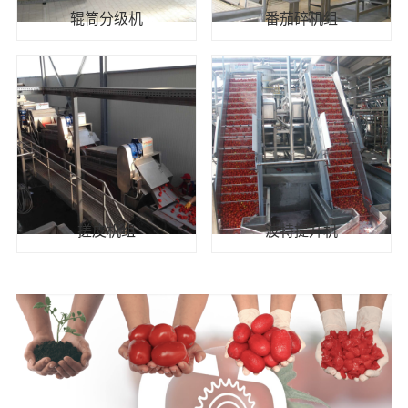
辊筒分级机
番茄碎机组
搓皮机组
波特提升机